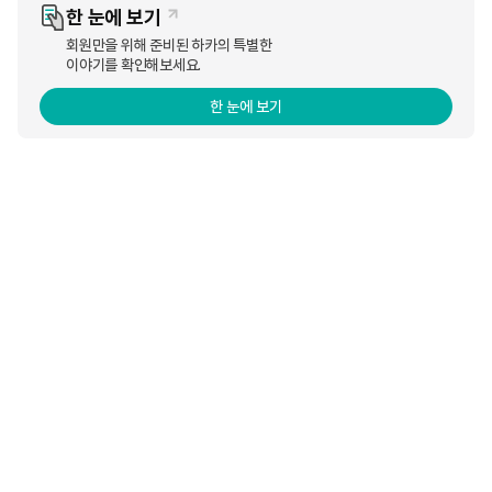
한 눈에 보기
답변
0
회원만을 위해 준비된 하카의 특별한
이야기를 확인해보세요.
한 눈에 보기
등록된 댓글이 없습니다.
개인정보처리방침
웹사이트이용약관
(주)하카코리아 제품은 청소년 보호법에 따라 만 19세 미만의 청소년에게 판매
할 수 없습니다.
하카코리아
브랜드 스토리
히스토리
하카의 과학과 기술
언론보도
공지사항
인재채용
신제품
하카 시그니처 (액상형 전자담배)
하카 시그니처 듀오팩
하카 H² (궐련형 전자담