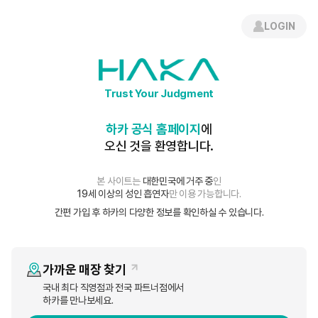
로그인
간편 회원가입
LOGIN
공지사항
Trust Your Judgment
공지사항
하카 공식 홈페이지
에
오신 것을 환영합니다.
하카 뉴 블레이드 단종 공지
본 사이트는
대한민국에 거주 중
인
19세 이상의 성인 흡연자
만 이용 가능합니다.
HAKA
조회수
4,541
24-12-27 11:25
간편 가입 후 하카의 다양한 정보를 확인하실 수 있습니다.
가까운 매장 찾기
국내 최다 직영점과 전국 파트너점에서
하카를 만나보세요.