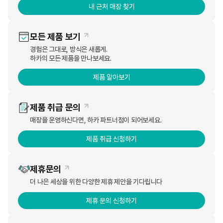
내 근처 매장 찾기
하카 코리아는 국내 전자담배 시장에 끊임없이 새로운 행보를 보이
며 소비자 위주의 특유의 ‘품질 경영’을 철학으로 8년 연속 소비자
모든 제품 보기
브랜드 대상을 수상했다. 국내 전자담배 브랜드의 새로운 역사를 써
경험은 그대로, 방식은 새롭게.
내려가고 있다는 평가다.
하카의 모든 제품을 만나보세요.
제품 알아보기
하카 코리아는 이미 지난 2020년 궐련형, 리필형, 교체형 등 현재 전
자담배 시장에서 사용되고 있는 3가지 유형의 전자담배를 차례대로
제품 취급 문의
선보였다. 2가지 온도의 블레이드를 사용자가 직접 교체하여 사용할
매장을 운영하신다면, 하카 파트너점이 되어보세요.
수 있는 궐련형 전자담배 하카 HNB 출시를 시작으로, 에어플로우
시스템을 활용한 POD 리필형 전자담배 L1을 이어서 출시했으며, 두
제품 취급 신청하기
제품 모두 기존의 전자담배 형태에서 한 단계 진보된 방식으로 소비
자들에게 호평을 받은 바 있다.
제휴문의
더 나은 세상을 위한 다양한 제휴 제안을 기다립니다
한 단계 진보한 전자담배
제휴 문의 신청하기
2021년에는 하카 시그니처 C타입 프로모션으로 방점을 찍었다. 기