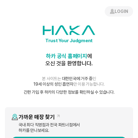
로그인
간편 회원가입
LOGIN
Mac OS X  2q�ATTR�� � com.apple.provenance���M�
언론보도
Trust Your Judgment
보도자료
하카 공식 홈페이지
에
오신 것을 환영합니다.
[2022 소비자 선정 최고의 브랜드 대상] 하카
본 사이트는
대한민국에 거주 중
인
19세 이상의 성인 흡연자
만 이용 가능합니다.
HAKA
조회수
14,781
22-06-22 17:24
간편 가입 후 하카의 다양한 정보를 확인하실 수 있습니다.
가까운 매장 찾기
국내 최다 직영점과 전국 파트너점에서
하카를 만나보세요.
기업명:하카코리아, 브랜드:하카, 부문:전자담배, 9년 연속 수상